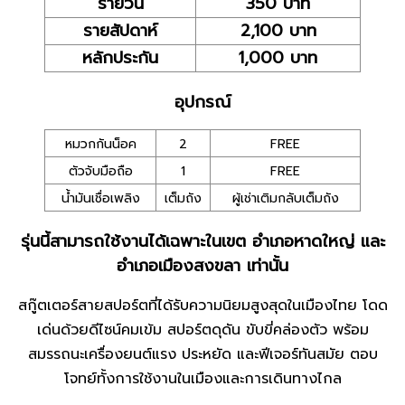
รายวัน
350 บาท
รายสัปดาห์
2,100 บาท
หลักประกัน
1,000 บาท
อุปกรณ์
หมวกกันน็อค
2
FREE
ตัวจับมือถือ
1
FREE
น้ำมันเชื่อเพลิง
เต็มถัง
ผู้เช่าเติมกลับเต็มถัง
รุ่นนี้สามารถใช้งานได้เฉพาะในเขต อำเภอหาดใหญ่ และ
อำเภอเมืองสงขลา เท่านั้น
สกู๊ตเตอร์สายสปอร์ตที่ได้รับความนิยมสูงสุดในเมืองไทย โดด
เด่นด้วยดีไซน์คมเข้ม สปอร์ตดุดัน ขับขี่คล่องตัว พร้อม
สมรรถนะเครื่องยนต์แรง ประหยัด และฟีเจอร์ทันสมัย ตอบ
โจทย์ทั้งการใช้งานในเมืองและการเดินทางไกล